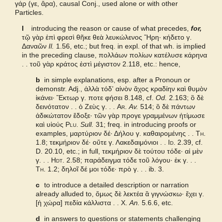
γάρ (γε, ἄρα), causal Conj., used alone or with other
Particles.
Bailly 2024
I
introducing the reason or cause of what precedes,
for,
τῷ γὰρ ἐπὶ φρεσὶ θῆκε θεὰ λευκώλενος Ἥρη· κήδετο γ.
Grieks Nederlands
Δαναῶν
Il.
1.56, etc.; but freq. in expl. of that wh. is implied
in the preceding clause, πολλάων πολίων κατέλυσε κάρηνα
. . τοῦ γὰρ κράτος ἐστὶ μέγιστον 2.118, etc.: hence,
Pape
b
in simple explanations, esp. after a Pronoun or
demonstr. Adj., ἀλλὰ τόδʼ αἰνὸν ἄχος κραδίην καὶ θυμὸν
Cunliffe Homer
ἱκάνει· Ἕκτωρ γ. ποτε φήσει 8.148, cf.
Od.
2.163;
ὃ δὲ
δεινότατον . . ὁ Ζεὺς γ.
. .
Ar.
Av.
514; ὃ δὲ πάντων
Slater Pindar
ἀδικώτατον ἔδοξε· τῶν γὰρ προγε γραμμένων ἠτίμωσε
καὶ υἱούς
Plu.
Sull.
31; freq. in introducing proofs or
examples,
μαρτύριον δέ· Δήλου γ. καθαιρομένης
. .
Th.
Abbott-Smith NT
1.8;
τεκμήριον δέ· οὔτε γ. Λακεδαιμόνιοι
. .
Id.
2.39, cf.
D.
20.10, etc.; in full,
τεκμήριον δὲ τούτου τόδε· αἱ μὲν
γ.
. .
Hdt.
2.58;
παράδειγμα τόδε τοῦ λόγου· ἐκ γ.
. .
Autenrieth Homer
Th.
1.2;
δηλοῖ δέ μοι τόδε· πρὸ γ.
. . ib. 3.
c
to introduce a detailed description or narration
Middle Liddell
already alluded to,
ὅμως δὲ λεκτέα ἃ γιγνώσκω· ἔχει γ.
[ἡ χώρα] πεδία κάλλιστα
. .
X.
An.
5.6.6, etc.
Examples from the corpus
d
in answers to questions or statements challenging