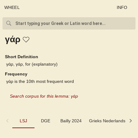
WHEEL
INFO
γάρ
Short Definition
γάρ, γάρ, for (explanatory)
Frequency
γάρ is the 10th most frequent word
Search corpus for this lemma: γάρ
LSJ
LSJ
DGE
Bailly 2024
Grieks Nederlands
P
DGE