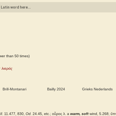
wer than 50 times)
: λιαρός
Brill-Montanari
Bailly 2024
Grieks Nederlands
Il.
11.477, 830,
Od.
24.45, etc.;
οὖρος λ.
a
warm, soft
wind, 5.268;
ὕπν