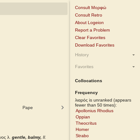
Consult Μορφώ
Consult Retro
About Logeion
Report a Problem
Clear Favorites
Download Favorites
History
Favorites
Collocations
Frequency
λιαρός is unranked (appears
fewer than 50 times):
Pape
Cunliffe Homer
Autenrieth Ho
Apollonius Rhodius
Oppian
Theocritus
Homer
Strabo
ος λ.
gentle, balmy,
Il.