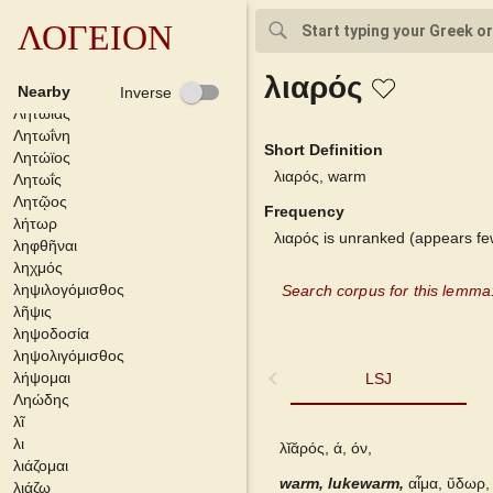
λῇτος
λῃτουργ-
ΛΟΓΕΙΟΝ
λῃτουργέω
λῃτουργία
λιαρός
Λητώ
Nearby
Inverse
Λητωϊάς
Λητωΐνη
Short Definition
Λητώϊος
λιαρός, warm
Λητωΐς
Λητῷος
Frequency
λήτωρ
λιαρός is unranked (appears fe
ληφθῆναι
ληχμός
ληψιλογόμισθος
Search corpus for this lemma
λῆψις
ληψοδοσία
ληψολιγόμισθος
λήψομαι
LSJ
LSJ
Ληώδης
λῖ
Brill-Montanari
λι
λῐᾰρός, ά, όν,
λιάζομαι
warm, lukewarm,
Bailly 2024
αἷμα, ὕδωρ,
λιάζω