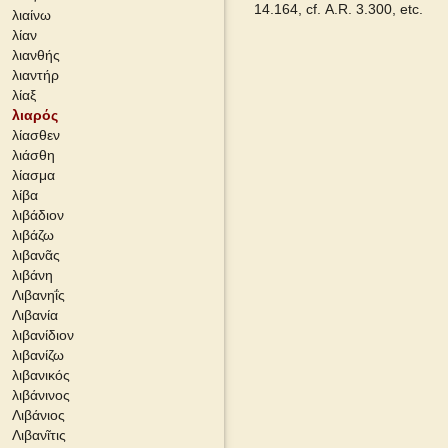
14.164, cf.
A.R.
3.300, etc.
λιαίνω
λίαν
Grieks Nederlands
λιανθής
λιαντήρ
Pape
λίαξ
λιαρός
λίασθεν
Cunliffe Homer
λιάσθη
λίασμα
Autenrieth Homer
λίβα
λιβάδιον
Middle Liddell
λιβάζω
λιβανᾶς
λιβάνη
Λιβανηΐς
Λιβανία
λιβανίδιον
λιβανίζω
λιβανικός
λιβάνινος
Λιβάνιος
Λιβανῖτις