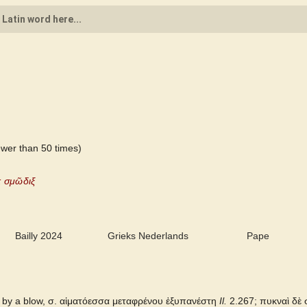
wer than 50 times)
: σμῶδιξ
Bailly 2024
Grieks Nederlands
Pape
by a blow, σ. αἱματόεσσα μεταφρένου ἐξυπανέστη
Il.
2.267; πυκναὶ δὲ σ