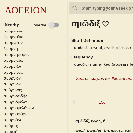
σμυρίτης
σμυρίτης λίθος
ΛΟΓΕΙΟΝ
σμύρνα
Σμύρνα
σμῶδιξ
Σμυρναϊκός
Nearby
Inverse
σμυρναῖος
Σμυρναῖος
Short Definition
σμυρνεῖον
σμῶδιξ, a weal, swollen bruise
Σμύρνη
σμυρνηφόρος
Frequency
σμυρνιάζω
σμῶδιξ is unranked (appears fe
σμυρνίζω
σμύρνινος
σμύρνιον
Search corpus for this lemma
σμυρνίον
σμύρνισις
σμυρνοειδής
σμυρνόμελαν
LSJ
LSJ
σμυρνομελάνιον
σμυρνοφόρος
Bailly 2024
σμυρνόω
σμῶδιξ, ιγγος, ἡ,
σμῦρος
weal, swollen bruise,
Grieks Nederlands
caused 
σμυρτή