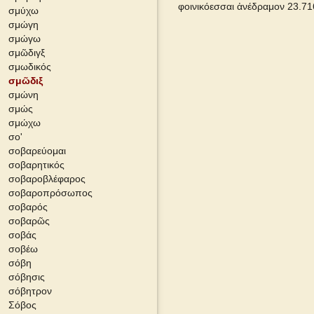
φοινικόεσσαι ἀνέδραμον 23.716
σμύχω
σμώγη
Pape
σμώγω
σμῶδιγξ
Cunliffe Homer
σμωδικός
σμῶδιξ
σμώνη
Autenrieth Homer
σμώς
σμώχω
Middle Liddell
σοʹ
σοβαρεύομαι
σοβαρητικός
σοβαροβλέφαρος
σοβαροπρόσωπος
σοβαρός
σοβαρῶς
σοβάς
σοβέω
σόβη
σόβησις
σόβητρον
Σόβος