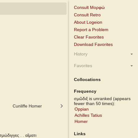
Consult Μορφώ
Consult Retro
About Logeion
Report a Problem
Clear Favorites
Download Favorites
History
Favorites
Collocations
Frequency
σμῶδιξ is unranked (appears
fewer than 50 times):
Cunliffe Homer
Autenrieth Homer
Middle Liddel
Oppian
Achilles Tatius
Homer
Links
μώδιγγες . . αἵματι