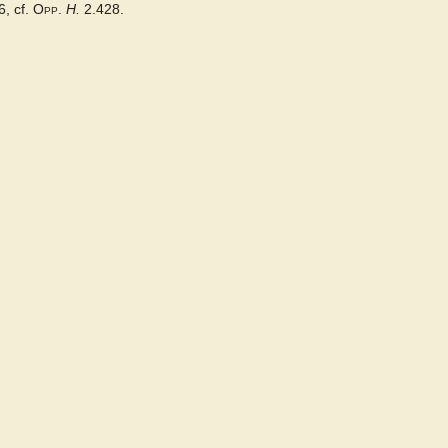
, cf.
Opp.
H.
2.428.