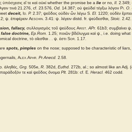
ς ὑπόσχεσις εἴ τε καὶ οὐκί
whether the promise be a
lie
or no,
Il.
2.349; 
γειν τινά 21.276, cf. 23.576,
Od.
14.387; οὐ ψεύδεϊ τέγξω λόγον
Pi.
O.
weet
deceit,
Id.
P.
2.37; ψεῦδος οὐδὲν ὧν λέγω
S.
El.
1220; οὐδὲν ἕρπει
.2; ψ. ἐπιφέρειν
Aeschin.
3.41:
ψ. λέγειν
distd. fr.
ψεύδεσθαι,
Stoic.
2.42.
sion, fallacy,
συλλογισμὸς τοῦ ψεύδους
Arist.
APr.
61b3;
συμβαίνει ψ.
,
false doctrine,
Ep.Rom.
1.25;
ποιῶν βδέλυγμα καὶ ψ.,
i.e. doing what 
mical doctrine, τὸ οἴεσθαι . . ψ. ἐστι
Sor.
1.17.
are
spots, pimples
on the nose; supposed to be characteristic of liars, 
ngernails,
Alex.Aphr.
Pr.Anecd.
2.58.
pp.
ἀληθές,
Grg.
505e,
R.
382d,
Euthd.
272b, al.; so almost like an Adj. (
παράδοξόν τε καὶ ψεῦδος ὄνομα
Plt.
281b: cf.
E.
Heracl.
462 codd.