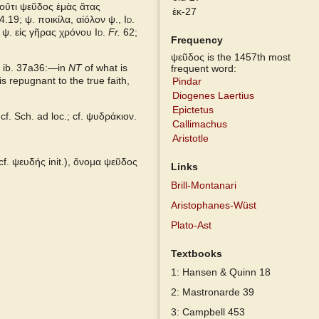
οὔτι ψεῦδος ἐμὰς ἄτας
ἐκ-27
4.19;
ψ. ποικίλα, αἰόλον ψ.,
Id.
 ψ. εἰς γῆρας χρόνου
Id.
Fr.
62;
Frequency
ψεῦδος is the 1457th most
ib. 37a36:—in
NT
of what is
frequent word:
is repugnant to the true faith,
Pindar
Diogenes Laertius
Epictetus
cf. Sch. ad loc.; cf.
ψυδράκιον.
Callimachus
Aristotle
cf.
ψευδής
init.), ὄνομα ψεῦδος
Links
Brill-Montanari
Aristophanes-Wüst
Plato-Ast
Textbooks
1: Hansen & Quinn 18
2: Mastronarde 39
3: Campbell 453