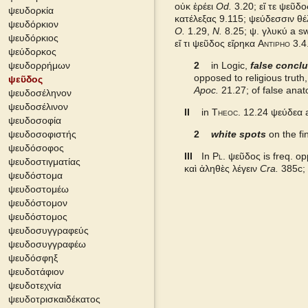
οὐκ ἐρέει
Od.
3.20;
εἴ τε ψεῦδο
ψευδορκία
κατέλεξας 9.115; ψεύδεσσιν θέλ
ψευδόρκιον
Pape
O.
1.29,
N.
8.25;
ψ. γλυκύ
a s
ψευδόρκιος
εἴ τι ψεῦδος εἴρηκα
Antipho
3.4
ψεύδορκος
Cunliffe Homer
ψευδορρήμων
2
in Logic,
false conclu
opposed to religious truth
ψεῦδος
Apoc.
21.27; of false anato
ψευδοσέληνον
Slater Pindar
ψευδοσέλινον
II
in
Theoc.
12.24
ψεύδεα
ψευδοσοφία
Abbott-Smith NT
ψευδοσοφιστής
2
white spots
on the fi
ψευδόσοφος
III
In
Pl.
ψεῦδος
is freq. o
Autenrieth Homer
ψευδοστιγματίας
καὶ ἀληθὲς λέγειν
Cra.
385c; 
ψευδόστομα
ψευδοστομέω
Middle Liddell
ψευδόστομον
ψευδόστομος
Examples from the corpus
ψευδοσυγγραφεύς
ψευδοσυγγραφέω
ψευδόσφηξ
ψευδοτάφιον
ψευδοτεχνία
ψευδοτρισκαιδέκατος