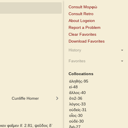
Consult Μορφώ
Consult Retro
About Logeion
Report a Problem
Clear Favorites
Download Favorites
History
Favorites
Collocations
ἀληθής-95
εἰ-48
ἄλλος-40
Cunliffe Homer
Slater Pindar
ὅτι2-36
Abbott-Smith 
λόγος-33
οὐδείς-31
οἷος-30
οὐδέ-30
κεν φαῖμεν
Il.
2.81; ψεῦδος δʼ
διά-27