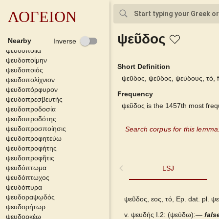
ψευδοπλάνης
ψευδοπλανήτης
ΛΟΓΕΙΟΝ
ψευδοπλάστης
ψευδόπλουτος
ψεῦδος
ψευδοποιέω
Nearby
Inverse
ψευδοποιΐα
ψευδοποίμην
Short Definition
ψευδοποιός
ψεῦδος, ψεῦδος, ψεύδους, τό, f
ψευδοπολίχνιον
ψευδοπόρφυρον
Frequency
ψευδοπρεσβευτής
ψεῦδος is the 1457th most fre
ψευδοπροδοσία
ψευδοπροδότης
ψευδοπροσποίησις
Search corpus for this lemma
ψευδοπροφητεύω
ψευδοπροφήτης
ψευδοπροφῆτις
ψευδόπτωμα
LSJ
LSJ
ψευδόπτωχος
ψευδόπυρα
Bailly 2024
ψευδοραψῳδός
ψεῦδος, εος, τό, Ep. dat. pl.
ψε
ψευδορήτωρ
v. ψευδής I.2: (ψεύδω):—
Grieks Nederlands
fals
ψευδορκέω