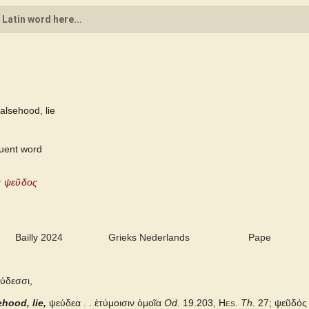
alsehood, lie
quent word
: ψεῦδος
Bailly 2024
Grieks Nederlands
Pape
ύδεσσι,
ehood, lie,
ψεύδεα . . ἐτύμοισιν ὁμοῖα
Od.
19.203,
Hes.
Th.
27; ψεῦδός 