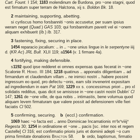
Cart. Fount.
I 154
;
1183
molendinum de Burdona, pro ~one stagni, quod
est firmatum super terram de Halctona, xij s.
Boldon Bk.
18
.
2
maintaining, supporting, abetting
.
si cyrliscus homo forsbanniti ~onis accusetur, per suam ipsius
weram neget
(
Quad.
)
GAS
103
;
qui forsbannitum paverit vel ei ~onem
aliquam exhibuerit
(
Ib.
)
Ib.
317
.
3
fastening, fixing, securing in place
.
1454
reparacio jocalium: ‥ in ‥ ~one unius lingue in
le serpentyne
iiij
d.
(
KR Ac
)
JRL Bull.
XLII 119
;
a
1564
(v. 1
firmare
4a)
.
4
fortifying, making defensible
.
s
1192
quod ipse redderet ei omnes expensas quas fecerat in ~one
Scalonie
R. Howd.
III 184
;
1218
quatinus ‥ apponatis diligentiam ‥ ad
firmandum et claudendum villam ‥ ne inimici nostri ‥ habere possint
ingressum eo quod, pro defectu ~onis, eam sibi invenerint expositam
ad ingrediendum in eam
Pat
169
;
1229
xx s. concessimus priori ‥ pro xl
solidatis redditus, quas dicit se amisisse in ~one castri nostri Dublin’
Cl
147
;
1261
de ~one ville, de qua nobis ‥ intimastis, bene volumua quod
aliquam levem firmaturam que valere possit ad defensionem ville fieri
faciatis
Cl
502
.
5
confirming, securing
.
b
(eccl.) confirmation
.
c
o
o
1069
haec ~o facta est ‥ anno Dominicae Incarnationis m
lx
viiij
Regesta
30
;
1254
in ordinatione et ~one ‥ pacis [
sc. inter nos et regem
Castelle
]
Cl
316
;
est confirmatio prioris juris et dominii adepti ~o cum
prima firmitate donationis
Bracton
58
.
b
ordo, baptismus, firmatio