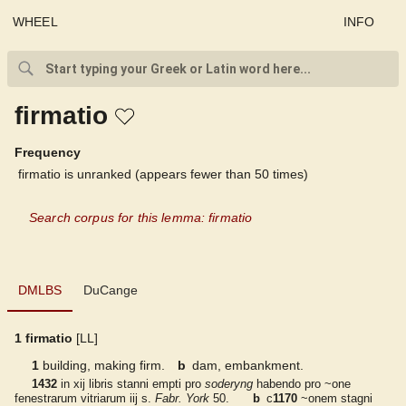
WHEEL
INFO
firmatio
Frequency
firmatio is unranked (appears fewer than 50 times)
Search corpus for this lemma: firmatio
DMLBS
DMLBS
DuCange
DuCange
1
firmatio
[
LL
]
1
building, making firm
.
b
dam, embankment
.
1432
in xij libris stanni empti pro
soderyng
habendo pro ~one
fenestrarum vitriarum iij s.
Fabr. York
50
.
b
c
1170
~onem stagni